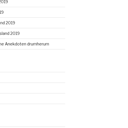
 2019
19
and 2019
Island 2019
ine Anekdoten drumherum