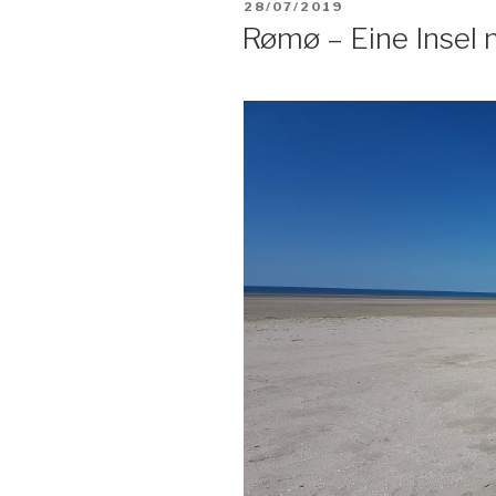
VERÖFFENTLICHT
28/07/2019
AM
Rømø – Eine Insel m