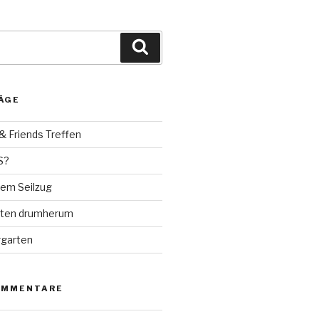
Suchen
ÄGE
& Friends Treffen
S?
dem Seilzug
oten drumherum
rgarten
OMMENTARE