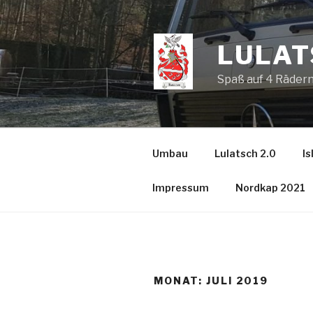
Zum
Inhalt
springen
LULAT
Spaß auf 4 Räder
Umbau
Lulatsch 2.0
Is
Impressum
Nordkap 2021
MONAT:
JULI 2019