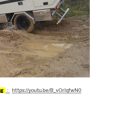
ng
:
https://youtu.be/B_vOrIqfwN0